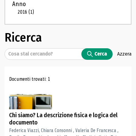
Anno
2016
(1)
Ricerca
Cerca
Cerca
Azzera
Risultati di ricerca
Documenti trovati: 1
Chi siamo? La descrizione fisica e logica del
documento
Federica Viazzi, Chiara Consonni , Valeria De Francesca ,