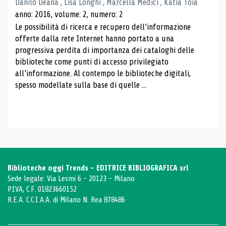
Danilo Deana , Lisa Longhi , Marcella Medici , Katia Toia
anno: 2016, volume: 2, numero: 2
Le possibilità di ricerca e recupero dell’informazione
offerte dalla rete Internet hanno portato a una
progressiva perdita di importanza dei cataloghi delle
biblioteche come punti di accesso privilegiato
all’informazione. Al contempo le biblioteche digitali,
spesso modellate sulla base di quelle ...
Biblioteche oggi Trends - EDITRICE BIBLIOGRAFICA srl
Sede legale: Via Lesmi 6 - 20123 - Milano
P.IVA, C.F. 01823660152
R.E.A. C.C.I.A.A. di Milano N. Rea 878486