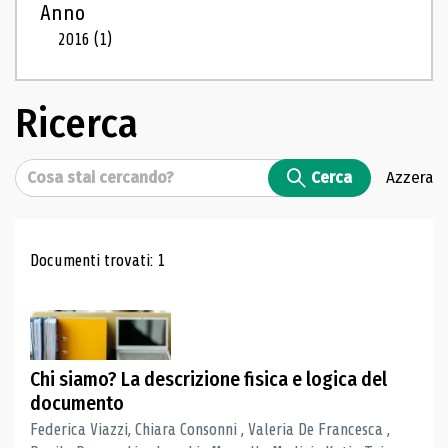
Anno
2016
(1)
Ricerca
Cerca
Cerca
Azzera
Risultati di ricerca
Documenti trovati: 1
Chi siamo? La descrizione fisica e logica del
documento
Federica Viazzi, Chiara Consonni , Valeria De Francesca ,