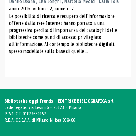
Danilo Deana , Lisa Longhi , Marcella Medici , Katia Toia
anno: 2016, volume: 2, numero: 2
Le possibilità di ricerca e recupero dell’informazione
offerte dalla rete Internet hanno portato a una
progressiva perdita di importanza dei cataloghi delle
biblioteche come punti di accesso privilegiato
all’informazione. Al contempo le biblioteche digitali,
spesso modellate sulla base di quelle ...
Biblioteche oggi Trends - EDITRICE BIBLIOGRAFICA srl
Sede legale: Via Lesmi 6 - 20123 - Milano
P.IVA, C.F. 01823660152
R.E.A. C.C.I.A.A. di Milano N. Rea 878486