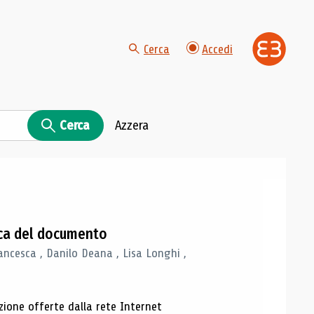
Cerca
Accedi
Cerca
Azzera
gica del documento
ancesca , Danilo Deana , Lisa Longhi ,
azione offerte dalla rete Internet