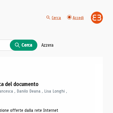
Cerca
Accedi
Cerca
Azzera
gica del documento
ancesca , Danilo Deana , Lisa Longhi ,
azione offerte dalla rete Internet