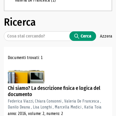
Valeria De Francesca
(1)
Ricerca
Cerca
Cerca
Azzera
Risultati di ricerca
Documenti trovati: 1
Chi siamo? La descrizione fisica e logica del
documento
Federica Viazzi, Chiara Consonni , Valeria De Francesca ,
Danilo Deana , Lisa Longhi , Marcella Medici , Katia Toia
anno: 2016, volume: 2, numero: 2