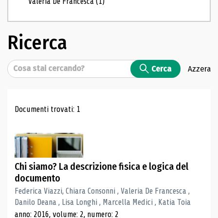
Valeria De Francesca
(1)
Ricerca
Cerca
Cerca
Azzera
Risultati di ricerca
Documenti trovati: 1
Chi siamo? La descrizione fisica e logica del
documento
Federica Viazzi, Chiara Consonni , Valeria De Francesca ,
Danilo Deana , Lisa Longhi , Marcella Medici , Katia Toia
anno: 2016, volume: 2, numero: 2