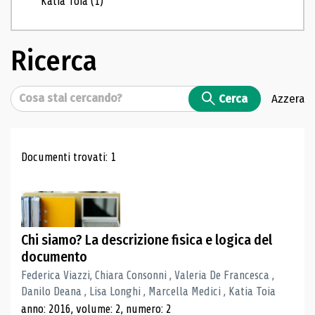
Katia Toia
(1)
Ricerca
Cerca
Cerca
Azzera
Risultati di ricerca
Documenti trovati: 1
Chi siamo? La descrizione fisica e logica del
documento
Federica Viazzi, Chiara Consonni , Valeria De Francesca ,
Danilo Deana , Lisa Longhi , Marcella Medici , Katia Toia
anno: 2016, volume: 2, numero: 2