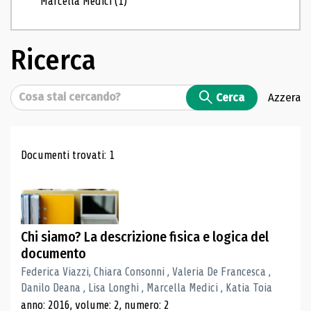
Marcella Medici
(1)
Ricerca
Cerca
Cerca
Azzera
Risultati di ricerca
Documenti trovati: 1
Chi siamo? La descrizione fisica e logica del
documento
Federica Viazzi, Chiara Consonni , Valeria De Francesca ,
Danilo Deana , Lisa Longhi , Marcella Medici , Katia Toia
anno: 2016, volume: 2, numero: 2