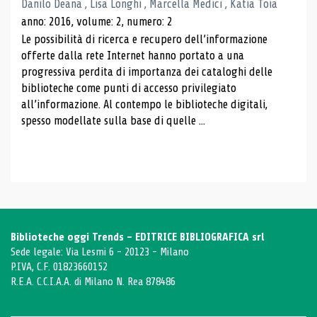
Danilo Deana , Lisa Longhi , Marcella Medici , Katia Toia
anno: 2016, volume: 2, numero: 2
Le possibilità di ricerca e recupero dell’informazione
offerte dalla rete Internet hanno portato a una
progressiva perdita di importanza dei cataloghi delle
biblioteche come punti di accesso privilegiato
all’informazione. Al contempo le biblioteche digitali,
spesso modellate sulla base di quelle ...
Biblioteche oggi Trends - EDITRICE BIBLIOGRAFICA srl
Sede legale: Via Lesmi 6 - 20123 - Milano
P.IVA, C.F. 01823660152
R.E.A. C.C.I.A.A. di Milano N. Rea 878486