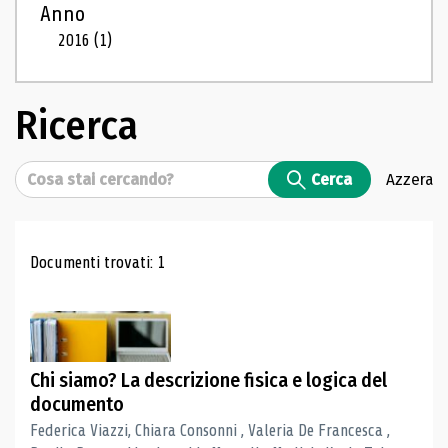
Anno
2016
(1)
Ricerca
Cerca
Cerca
Azzera
Risultati di ricerca
Documenti trovati: 1
Chi siamo? La descrizione fisica e logica del
documento
Federica Viazzi, Chiara Consonni , Valeria De Francesca ,