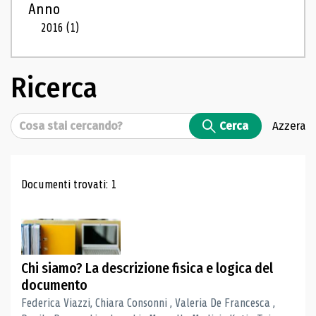
Anno
2016
(1)
Ricerca
Cerca
Cerca
Azzera
Risultati di ricerca
Documenti trovati: 1
Chi siamo? La descrizione fisica e logica del
documento
Federica Viazzi, Chiara Consonni , Valeria De Francesca ,