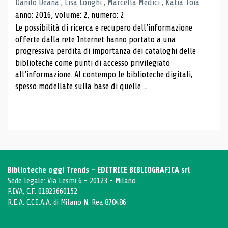
Danilo Deana , Lisa Longhi , Marcella Medici , Katia Toia
anno: 2016, volume: 2, numero: 2
Le possibilità di ricerca e recupero dell’informazione
offerte dalla rete Internet hanno portato a una
progressiva perdita di importanza dei cataloghi delle
biblioteche come punti di accesso privilegiato
all’informazione. Al contempo le biblioteche digitali,
spesso modellate sulla base di quelle ...
Biblioteche oggi Trends - EDITRICE BIBLIOGRAFICA srl
Sede legale: Via Lesmi 6 - 20123 - Milano
P.IVA, C.F. 01823660152
R.E.A. C.C.I.A.A. di Milano N. Rea 878486