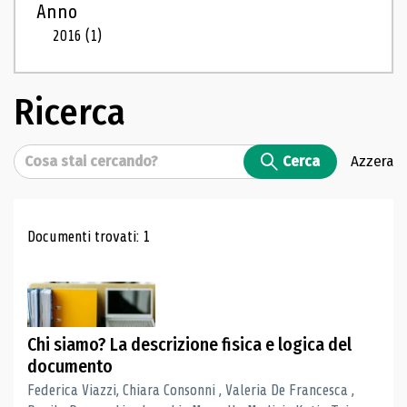
Anno
2016
(1)
Ricerca
Cerca
Cerca
Azzera
Risultati di ricerca
Documenti trovati: 1
Chi siamo? La descrizione fisica e logica del
documento
Federica Viazzi, Chiara Consonni , Valeria De Francesca ,