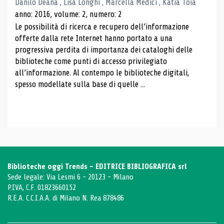
Danilo Deana , Lisa Longhi , Marcella Medici , Katia Toia
anno: 2016, volume: 2, numero: 2
Le possibilità di ricerca e recupero dell’informazione
offerte dalla rete Internet hanno portato a una
progressiva perdita di importanza dei cataloghi delle
biblioteche come punti di accesso privilegiato
all’informazione. Al contempo le biblioteche digitali,
spesso modellate sulla base di quelle ...
Biblioteche oggi Trends - EDITRICE BIBLIOGRAFICA srl
Sede legale: Via Lesmi 6 - 20123 - Milano
P.IVA, C.F. 01823660152
R.E.A. C.C.I.A.A. di Milano N. Rea 878486