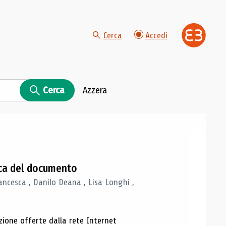
Cerca
Accedi
Cerca
Azzera
gica del documento
ancesca , Danilo Deana , Lisa Longhi ,
azione offerte dalla rete Internet