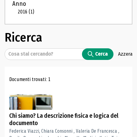
Anno
2016
(1)
Ricerca
Cerca
Cerca
Azzera
Risultati di ricerca
Documenti trovati: 1
Chi siamo? La descrizione fisica e logica del
documento
Federica Viazzi, Chiara Consonni , Valeria De Francesca ,