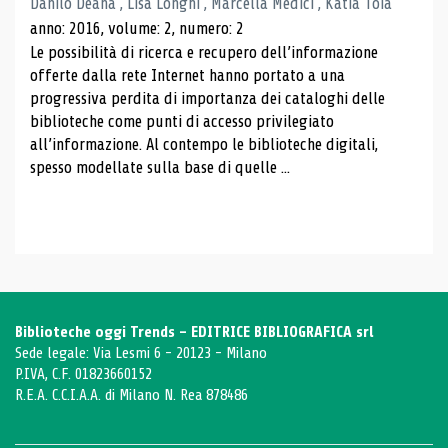
Danilo Deana , Lisa Longhi , Marcella Medici , Katia Toia
anno: 2016, volume: 2, numero: 2
Le possibilità di ricerca e recupero dell’informazione
offerte dalla rete Internet hanno portato a una
progressiva perdita di importanza dei cataloghi delle
biblioteche come punti di accesso privilegiato
all’informazione. Al contempo le biblioteche digitali,
spesso modellate sulla base di quelle ...
Biblioteche oggi Trends - EDITRICE BIBLIOGRAFICA srl
Sede legale: Via Lesmi 6 - 20123 - Milano
P.IVA, C.F. 01823660152
R.E.A. C.C.I.A.A. di Milano N. Rea 878486