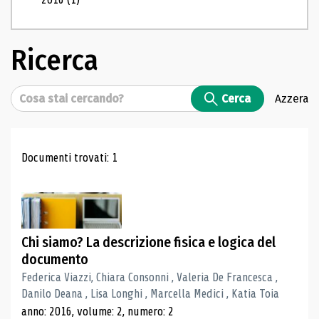
Ricerca
Cerca
Cerca
Azzera
Risultati di ricerca
Documenti trovati: 1
Chi siamo? La descrizione fisica e logica del
documento
Federica Viazzi, Chiara Consonni , Valeria De Francesca ,
Danilo Deana , Lisa Longhi , Marcella Medici , Katia Toia
anno: 2016, volume: 2, numero: 2