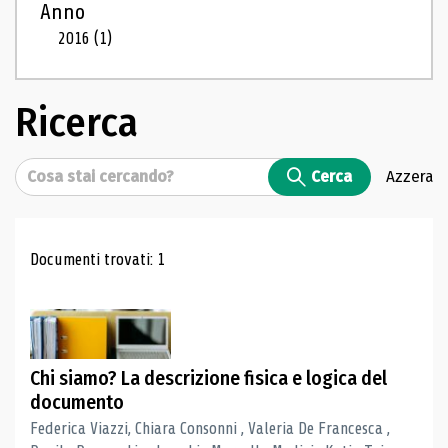
Anno
2016
(1)
Ricerca
Cerca
Cerca
Azzera
Risultati di ricerca
Documenti trovati: 1
Chi siamo? La descrizione fisica e logica del
documento
Federica Viazzi, Chiara Consonni , Valeria De Francesca ,