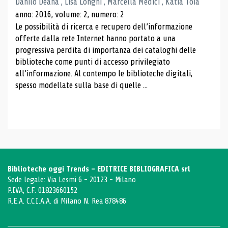
Danilo Deana , Lisa Longhi , Marcella Medici , Katia Toia
anno: 2016, volume: 2, numero: 2
Le possibilità di ricerca e recupero dell’informazione
offerte dalla rete Internet hanno portato a una
progressiva perdita di importanza dei cataloghi delle
biblioteche come punti di accesso privilegiato
all’informazione. Al contempo le biblioteche digitali,
spesso modellate sulla base di quelle ...
Biblioteche oggi Trends - EDITRICE BIBLIOGRAFICA srl
Sede legale: Via Lesmi 6 - 20123 - Milano
P.IVA, C.F. 01823660152
R.E.A. C.C.I.A.A. di Milano N. Rea 878486