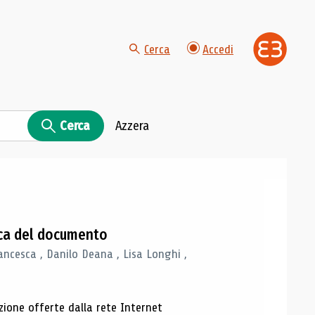
Cerca
Accedi
Cerca
Azzera
gica del documento
ancesca , Danilo Deana , Lisa Longhi ,
azione offerte dalla rete Internet