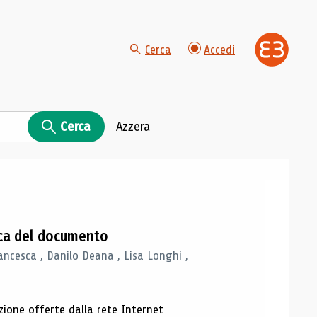
Cerca
Accedi
Cerca
Azzera
gica del documento
ancesca , Danilo Deana , Lisa Longhi ,
azione offerte dalla rete Internet