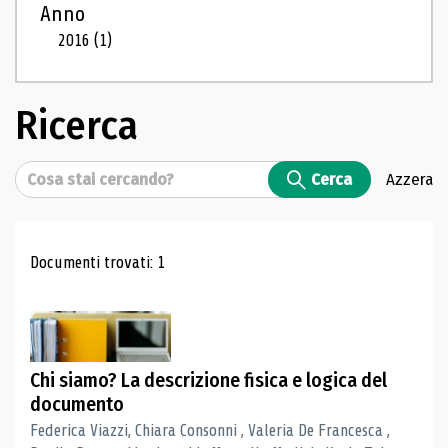
Anno
2016
(1)
Ricerca
Cerca
Cerca
Azzera
Risultati di ricerca
Documenti trovati: 1
Chi siamo? La descrizione fisica e logica del
documento
Federica Viazzi, Chiara Consonni , Valeria De Francesca ,