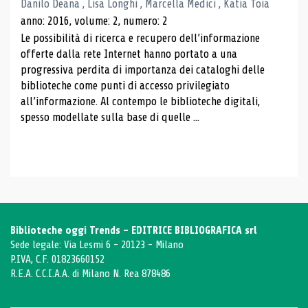
Danilo Deana , Lisa Longhi , Marcella Medici , Katia Toia
anno: 2016, volume: 2, numero: 2
Le possibilità di ricerca e recupero dell’informazione
offerte dalla rete Internet hanno portato a una
progressiva perdita di importanza dei cataloghi delle
biblioteche come punti di accesso privilegiato
all’informazione. Al contempo le biblioteche digitali,
spesso modellate sulla base di quelle ...
Biblioteche oggi Trends - EDITRICE BIBLIOGRAFICA srl
Sede legale: Via Lesmi 6 - 20123 - Milano
P.IVA, C.F. 01823660152
R.E.A. C.C.I.A.A. di Milano N. Rea 878486