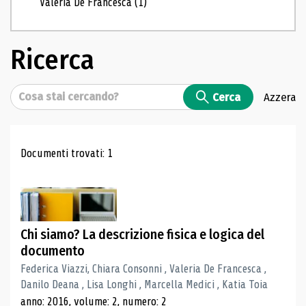
Valeria De Francesca
(1)
Ricerca
Cerca
Cerca
Azzera
Risultati di ricerca
Documenti trovati: 1
Chi siamo? La descrizione fisica e logica del
documento
Federica Viazzi, Chiara Consonni , Valeria De Francesca ,
Danilo Deana , Lisa Longhi , Marcella Medici , Katia Toia
anno: 2016, volume: 2, numero: 2