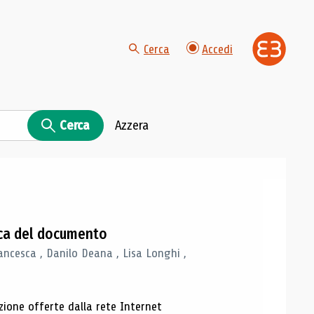
Cerca
Accedi
Cerca
Azzera
gica del documento
ancesca , Danilo Deana , Lisa Longhi ,
azione offerte dalla rete Internet