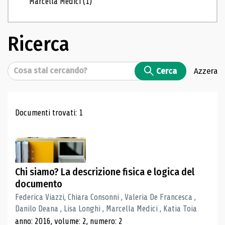
Marcella Medici
(1)
Ricerca
Cerca
Cerca
Azzera
Risultati di ricerca
Documenti trovati: 1
Chi siamo? La descrizione fisica e logica del
documento
Federica Viazzi, Chiara Consonni , Valeria De Francesca ,
Danilo Deana , Lisa Longhi , Marcella Medici , Katia Toia
anno: 2016, volume: 2, numero: 2