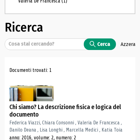
Valeria De Francesca
(1)
Ricerca
Cerca
Cerca
Azzera
Risultati di ricerca
Documenti trovati: 1
Chi siamo? La descrizione fisica e logica del
documento
Federica Viazzi, Chiara Consonni , Valeria De Francesca ,
Danilo Deana , Lisa Longhi , Marcella Medici , Katia Toia
anno: 2016, volume: 2, numero: 2