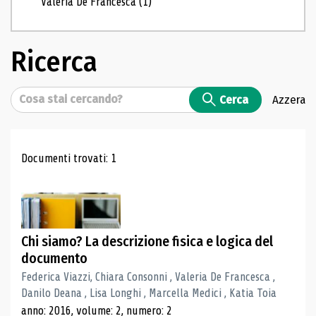
Valeria De Francesca
(1)
Ricerca
Cerca
Cerca
Azzera
Risultati di ricerca
Documenti trovati: 1
Chi siamo? La descrizione fisica e logica del
documento
Federica Viazzi, Chiara Consonni , Valeria De Francesca ,
Danilo Deana , Lisa Longhi , Marcella Medici , Katia Toia
anno: 2016, volume: 2, numero: 2