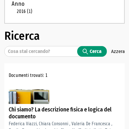
Anno
2016
(1)
Ricerca
Cerca
Cerca
Azzera
Risultati di ricerca
Documenti trovati: 1
Chi siamo? La descrizione fisica e logica del
documento
Federica Viazzi, Chiara Consonni , Valeria De Francesca ,