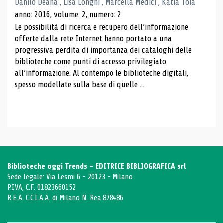
Danilo Deana , Lisa Longhi , Marcella Medici , Katia Toia
anno: 2016, volume: 2, numero: 2
Le possibilità di ricerca e recupero dell’informazione
offerte dalla rete Internet hanno portato a una
progressiva perdita di importanza dei cataloghi delle
biblioteche come punti di accesso privilegiato
all’informazione. Al contempo le biblioteche digitali,
spesso modellate sulla base di quelle ...
Biblioteche oggi Trends - EDITRICE BIBLIOGRAFICA srl
Sede legale: Via Lesmi 6 - 20123 - Milano
P.IVA, C.F. 01823660152
R.E.A. C.C.I.A.A. di Milano N. Rea 878486