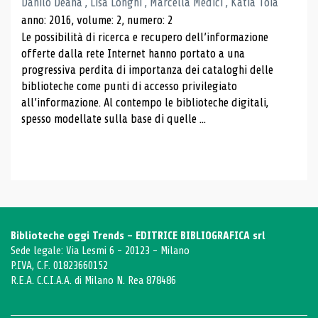
Danilo Deana , Lisa Longhi , Marcella Medici , Katia Toia
anno: 2016, volume: 2, numero: 2
Le possibilità di ricerca e recupero dell’informazione
offerte dalla rete Internet hanno portato a una
progressiva perdita di importanza dei cataloghi delle
biblioteche come punti di accesso privilegiato
all’informazione. Al contempo le biblioteche digitali,
spesso modellate sulla base di quelle ...
Biblioteche oggi Trends - EDITRICE BIBLIOGRAFICA srl
Sede legale: Via Lesmi 6 - 20123 - Milano
P.IVA, C.F. 01823660152
R.E.A. C.C.I.A.A. di Milano N. Rea 878486