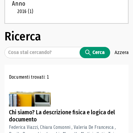
Anno
2016
(1)
Ricerca
Cerca
Cerca
Azzera
Risultati di ricerca
Documenti trovati: 1
Chi siamo? La descrizione fisica e logica del
documento
Federica Viazzi, Chiara Consonni , Valeria De Francesca ,