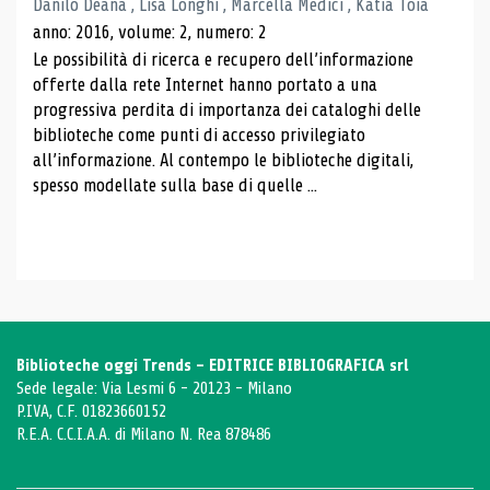
Danilo Deana , Lisa Longhi , Marcella Medici , Katia Toia
anno: 2016, volume: 2, numero: 2
Le possibilità di ricerca e recupero dell’informazione
offerte dalla rete Internet hanno portato a una
progressiva perdita di importanza dei cataloghi delle
biblioteche come punti di accesso privilegiato
all’informazione. Al contempo le biblioteche digitali,
spesso modellate sulla base di quelle ...
Biblioteche oggi Trends - EDITRICE BIBLIOGRAFICA srl
Sede legale: Via Lesmi 6 - 20123 - Milano
P.IVA, C.F. 01823660152
R.E.A. C.C.I.A.A. di Milano N. Rea 878486