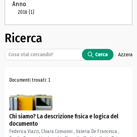
Anno
2016
(1)
Ricerca
Cerca
Cerca
Azzera
Risultati di ricerca
Documenti trovati: 1
Chi siamo? La descrizione fisica e logica del
documento
Federica Viazzi, Chiara Consonni , Valeria De Francesca ,