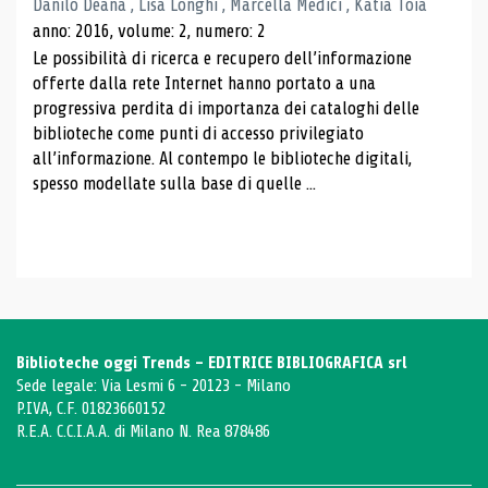
Danilo Deana , Lisa Longhi , Marcella Medici , Katia Toia
anno: 2016, volume: 2, numero: 2
Le possibilità di ricerca e recupero dell’informazione
offerte dalla rete Internet hanno portato a una
progressiva perdita di importanza dei cataloghi delle
biblioteche come punti di accesso privilegiato
all’informazione. Al contempo le biblioteche digitali,
spesso modellate sulla base di quelle ...
Biblioteche oggi Trends - EDITRICE BIBLIOGRAFICA srl
Sede legale: Via Lesmi 6 - 20123 - Milano
P.IVA, C.F. 01823660152
R.E.A. C.C.I.A.A. di Milano N. Rea 878486