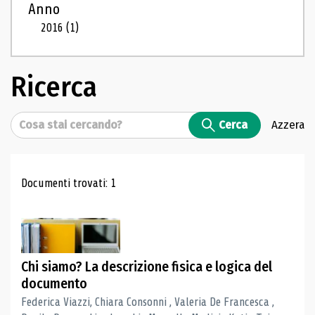
Anno
2016
(1)
Ricerca
Cerca
Cerca
Azzera
Risultati di ricerca
Documenti trovati: 1
Chi siamo? La descrizione fisica e logica del
documento
Federica Viazzi, Chiara Consonni , Valeria De Francesca ,