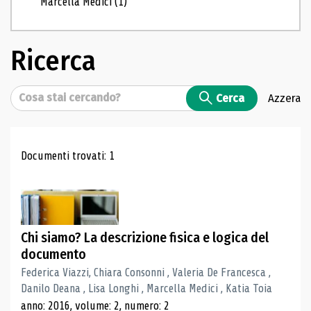
Marcella Medici
(1)
Ricerca
Cerca
Cerca
Azzera
Risultati di ricerca
Documenti trovati: 1
Chi siamo? La descrizione fisica e logica del
documento
Federica Viazzi, Chiara Consonni , Valeria De Francesca ,
Danilo Deana , Lisa Longhi , Marcella Medici , Katia Toia
anno: 2016, volume: 2, numero: 2