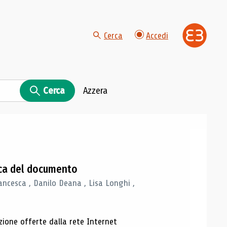
Cerca
Accedi
Cerca
Azzera
gica del documento
ancesca , Danilo Deana , Lisa Longhi ,
azione offerte dalla rete Internet