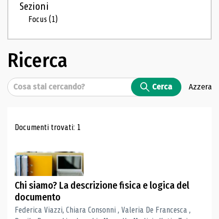
Sezioni
Focus
(1)
Ricerca
Cerca
Cerca
Azzera
Risultati di ricerca
Documenti trovati: 1
Chi siamo? La descrizione fisica e logica del
documento
Federica Viazzi, Chiara Consonni , Valeria De Francesca ,