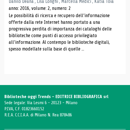
Danilo Deana , Lisa Longhi , Marcella Medici , Katia Toia
anno: 2016, volume: 2, numero: 2
Le possibilità di ricerca e recupero dell’informazione
offerte dalla rete Internet hanno portato a una
progressiva perdita di importanza dei cataloghi delle
biblioteche come punti di accesso privilegiato
all’informazione. Al contempo le biblioteche digitali,
spesso modellate sulla base di quelle ...
Biblioteche oggi Trends - EDITRICE BIBLIOGRAFICA srl
Sede legale: Via Lesmi 6 - 20123 - Milano
P.IVA, C.F. 01823660152
R.E.A. C.C.I.A.A. di Milano N. Rea 878486