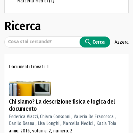
Marcella Medici
(1)
Ricerca
Cerca
Cerca
Azzera
Risultati di ricerca
Documenti trovati: 1
Chi siamo? La descrizione fisica e logica del
documento
Federica Viazzi, Chiara Consonni , Valeria De Francesca ,
Danilo Deana , Lisa Longhi , Marcella Medici , Katia Toia
anno: 2016, volume: 2, numero: 2