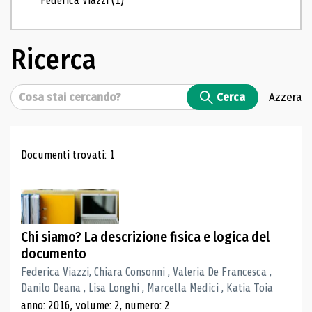
Federica Viazzi
(1)
Ricerca
Cerca
Cerca
Azzera
Risultati di ricerca
Documenti trovati: 1
Chi siamo? La descrizione fisica e logica del
documento
Federica Viazzi, Chiara Consonni , Valeria De Francesca ,
Danilo Deana , Lisa Longhi , Marcella Medici , Katia Toia
anno: 2016, volume: 2, numero: 2