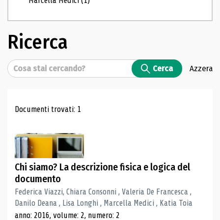
Marcella Medici
(1)
Ricerca
Cerca
Cerca
Azzera
Risultati di ricerca
Documenti trovati: 1
Chi siamo? La descrizione fisica e logica del
documento
Federica Viazzi, Chiara Consonni , Valeria De Francesca ,
Danilo Deana , Lisa Longhi , Marcella Medici , Katia Toia
anno: 2016, volume: 2, numero: 2