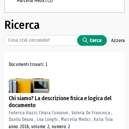
Marcella Medici
(1)
Ricerca
Cerca
Cerca
Azzera
Risultati di ricerca
Documenti trovati: 1
Chi siamo? La descrizione fisica e logica del
documento
Federica Viazzi, Chiara Consonni , Valeria De Francesca ,
Danilo Deana , Lisa Longhi , Marcella Medici , Katia Toia
anno: 2016, volume: 2, numero: 2