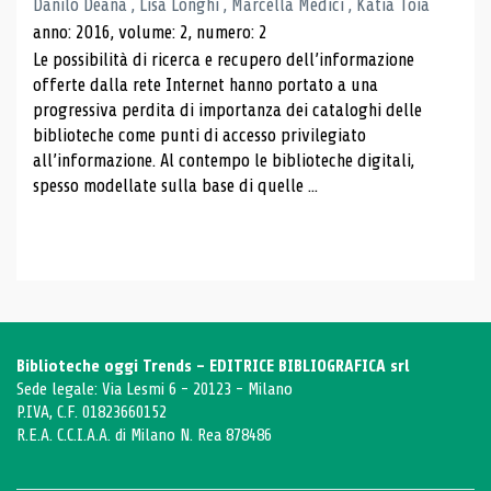
Danilo Deana , Lisa Longhi , Marcella Medici , Katia Toia
anno: 2016, volume: 2, numero: 2
Le possibilità di ricerca e recupero dell’informazione
offerte dalla rete Internet hanno portato a una
progressiva perdita di importanza dei cataloghi delle
biblioteche come punti di accesso privilegiato
all’informazione. Al contempo le biblioteche digitali,
spesso modellate sulla base di quelle ...
Biblioteche oggi Trends - EDITRICE BIBLIOGRAFICA srl
Sede legale: Via Lesmi 6 - 20123 - Milano
P.IVA, C.F. 01823660152
R.E.A. C.C.I.A.A. di Milano N. Rea 878486