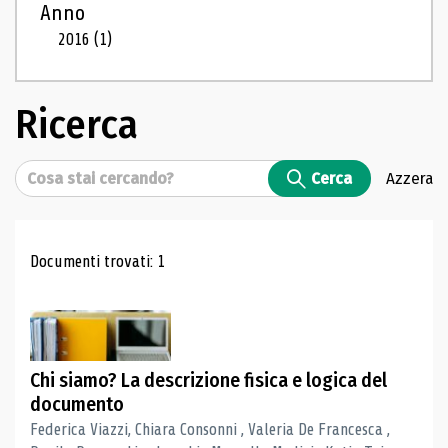
Anno
2016
(1)
Ricerca
Cerca
Cerca
Azzera
Risultati di ricerca
Documenti trovati: 1
Chi siamo? La descrizione fisica e logica del
documento
Federica Viazzi, Chiara Consonni , Valeria De Francesca ,