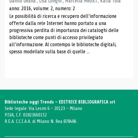
Danilo Deana , Lisa Longhi , Marcella Medici , Katia Toia
anno: 2016, volume: 2, numero: 2
Le possibilità di ricerca e recupero dell’informazione
offerte dalla rete Internet hanno portato a una
progressiva perdita di importanza dei cataloghi delle
biblioteche come punti di accesso privilegiato
all’informazione. Al contempo le biblioteche digitali,
spesso modellate sulla base di quelle ...
Biblioteche oggi Trends - EDITRICE BIBLIOGRAFICA srl
Sede legale: Via Lesmi 6 - 20123 - Milano
P.IVA, C.F. 01823660152
R.E.A. C.C.I.A.A. di Milano N. Rea 878486