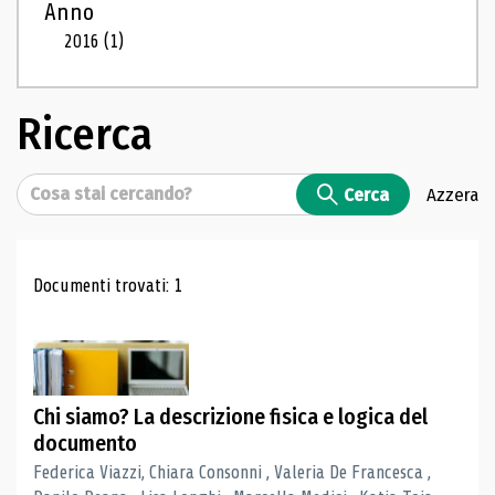
Anno
2016
(1)
Ricerca
Cerca
Cerca
Azzera
Risultati di ricerca
Documenti trovati: 1
Chi siamo? La descrizione fisica e logica del
documento
Federica Viazzi, Chiara Consonni , Valeria De Francesca ,