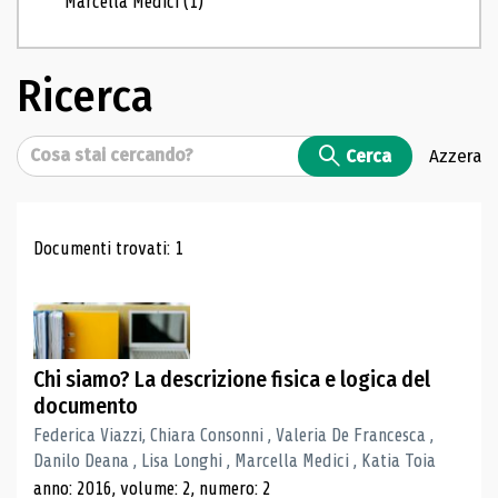
Marcella Medici
(1)
Ricerca
Cerca
Cerca
Azzera
Risultati di ricerca
Documenti trovati: 1
Chi siamo? La descrizione fisica e logica del
documento
Federica Viazzi, Chiara Consonni , Valeria De Francesca ,
Danilo Deana , Lisa Longhi , Marcella Medici , Katia Toia
anno: 2016, volume: 2, numero: 2