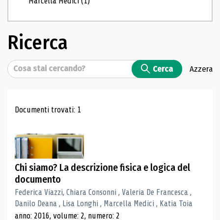
Marcella Medici
(1)
Ricerca
Cerca
Cerca
Azzera
Risultati di ricerca
Documenti trovati: 1
Chi siamo? La descrizione fisica e logica del
documento
Federica Viazzi, Chiara Consonni , Valeria De Francesca ,
Danilo Deana , Lisa Longhi , Marcella Medici , Katia Toia
anno: 2016, volume: 2, numero: 2