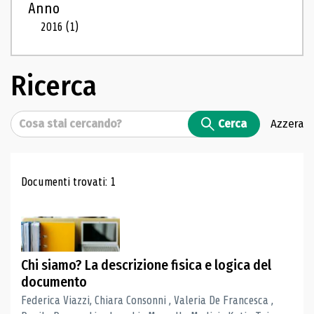
Anno
2016
(1)
Ricerca
Cerca
Cerca
Azzera
Risultati di ricerca
Documenti trovati: 1
Chi siamo? La descrizione fisica e logica del
documento
Federica Viazzi, Chiara Consonni , Valeria De Francesca ,