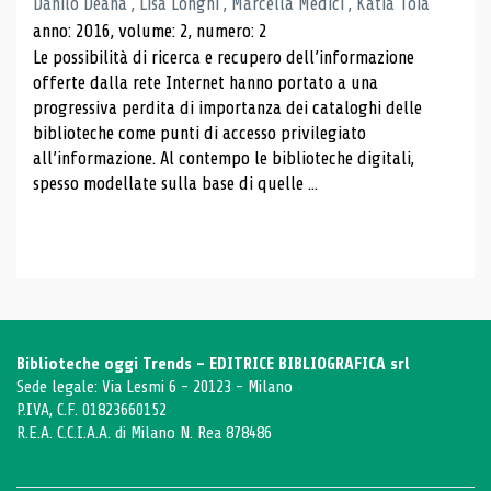
Danilo Deana , Lisa Longhi , Marcella Medici , Katia Toia
anno: 2016, volume: 2, numero: 2
Le possibilità di ricerca e recupero dell’informazione
offerte dalla rete Internet hanno portato a una
progressiva perdita di importanza dei cataloghi delle
biblioteche come punti di accesso privilegiato
all’informazione. Al contempo le biblioteche digitali,
spesso modellate sulla base di quelle ...
Biblioteche oggi Trends - EDITRICE BIBLIOGRAFICA srl
Sede legale: Via Lesmi 6 - 20123 - Milano
P.IVA, C.F. 01823660152
R.E.A. C.C.I.A.A. di Milano N. Rea 878486