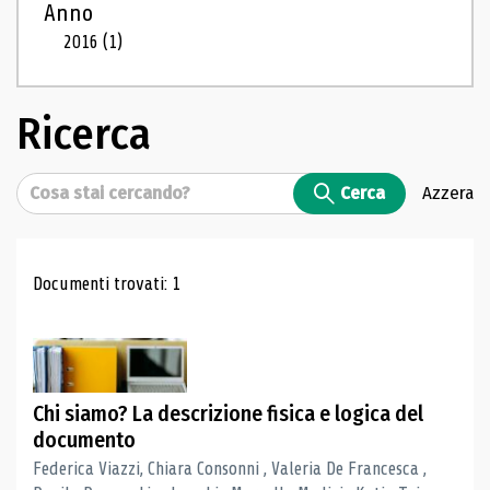
Anno
2016
(1)
Ricerca
Cerca
Cerca
Azzera
Risultati di ricerca
Documenti trovati: 1
Chi siamo? La descrizione fisica e logica del
documento
Federica Viazzi, Chiara Consonni , Valeria De Francesca ,