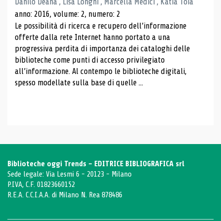
Danilo Deana , Lisa Longhi , Marcella Medici , Katia Toia
anno: 2016, volume: 2, numero: 2
Le possibilità di ricerca e recupero dell’informazione
offerte dalla rete Internet hanno portato a una
progressiva perdita di importanza dei cataloghi delle
biblioteche come punti di accesso privilegiato
all’informazione. Al contempo le biblioteche digitali,
spesso modellate sulla base di quelle ...
Biblioteche oggi Trends - EDITRICE BIBLIOGRAFICA srl
Sede legale: Via Lesmi 6 - 20123 - Milano
P.IVA, C.F. 01823660152
R.E.A. C.C.I.A.A. di Milano N. Rea 878486