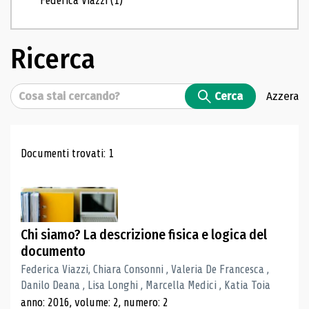
Federica Viazzi
(1)
Ricerca
Cerca
Cerca
Azzera
Risultati di ricerca
Documenti trovati: 1
Chi siamo? La descrizione fisica e logica del
documento
Federica Viazzi, Chiara Consonni , Valeria De Francesca ,
Danilo Deana , Lisa Longhi , Marcella Medici , Katia Toia
anno: 2016, volume: 2, numero: 2