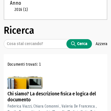
Anno
2016
(1)
Ricerca
Cerca
Cerca
Azzera
Risultati di ricerca
Documenti trovati: 1
Chi siamo? La descrizione fisica e logica del
documento
Federica Viazzi, Chiara Consonni , Valeria De Francesca ,