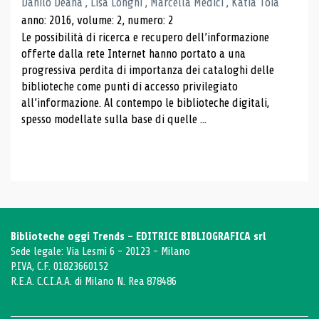
Danilo Deana , Lisa Longhi , Marcella Medici , Katia Toia
anno: 2016, volume: 2, numero: 2
Le possibilità di ricerca e recupero dell’informazione
offerte dalla rete Internet hanno portato a una
progressiva perdita di importanza dei cataloghi delle
biblioteche come punti di accesso privilegiato
all’informazione. Al contempo le biblioteche digitali,
spesso modellate sulla base di quelle ...
Biblioteche oggi Trends - EDITRICE BIBLIOGRAFICA srl
Sede legale: Via Lesmi 6 - 20123 - Milano
P.IVA, C.F. 01823660152
R.E.A. C.C.I.A.A. di Milano N. Rea 878486