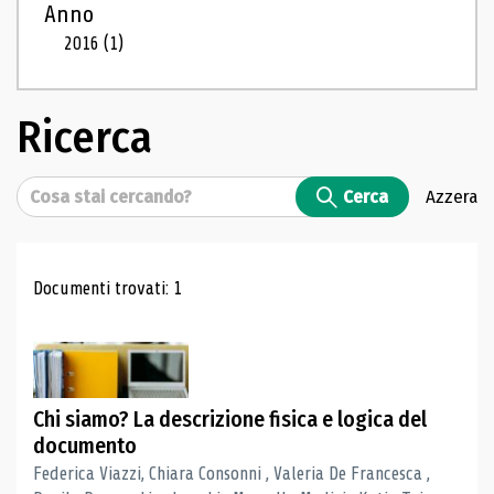
Anno
2016
(1)
Ricerca
Cerca
Cerca
Azzera
Risultati di ricerca
Documenti trovati: 1
Chi siamo? La descrizione fisica e logica del
documento
Federica Viazzi, Chiara Consonni , Valeria De Francesca ,