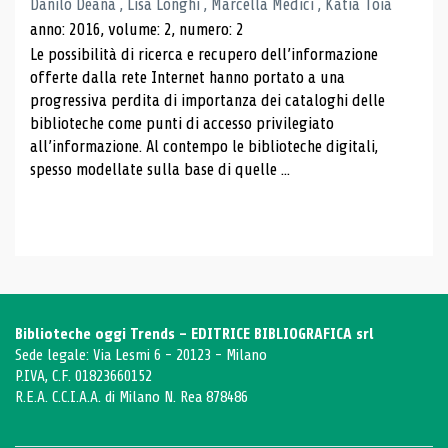
Danilo Deana , Lisa Longhi , Marcella Medici , Katia Toia
anno: 2016, volume: 2, numero: 2
Le possibilità di ricerca e recupero dell’informazione
offerte dalla rete Internet hanno portato a una
progressiva perdita di importanza dei cataloghi delle
biblioteche come punti di accesso privilegiato
all’informazione. Al contempo le biblioteche digitali,
spesso modellate sulla base di quelle ...
Biblioteche oggi Trends - EDITRICE BIBLIOGRAFICA srl
Sede legale: Via Lesmi 6 - 20123 - Milano
P.IVA, C.F. 01823660152
R.E.A. C.C.I.A.A. di Milano N. Rea 878486