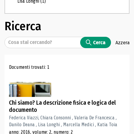
Lisa Longhi
(1)
Ricerca
Cerca
Cerca
Azzera
Risultati di ricerca
Documenti trovati: 1
Chi siamo? La descrizione fisica e logica del
documento
Federica Viazzi, Chiara Consonni , Valeria De Francesca ,
Danilo Deana , Lisa Longhi , Marcella Medici , Katia Toia
anno: 2016, volume: 2, numero: 2