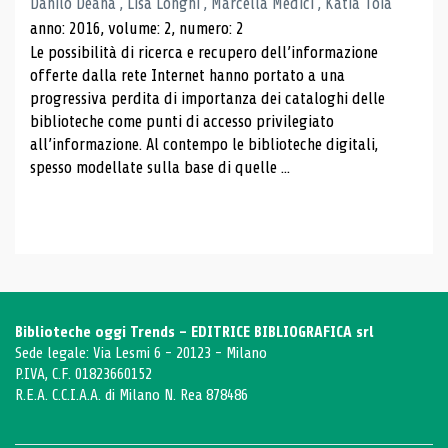
Danilo Deana , Lisa Longhi , Marcella Medici , Katia Toia
anno: 2016, volume: 2, numero: 2
Le possibilità di ricerca e recupero dell’informazione
offerte dalla rete Internet hanno portato a una
progressiva perdita di importanza dei cataloghi delle
biblioteche come punti di accesso privilegiato
all’informazione. Al contempo le biblioteche digitali,
spesso modellate sulla base di quelle ...
Biblioteche oggi Trends - EDITRICE BIBLIOGRAFICA srl
Sede legale: Via Lesmi 6 - 20123 - Milano
P.IVA, C.F. 01823660152
R.E.A. C.C.I.A.A. di Milano N. Rea 878486