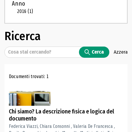
Anno
2016
(1)
Ricerca
Cerca
Cerca
Azzera
Risultati di ricerca
Documenti trovati: 1
Chi siamo? La descrizione fisica e logica del
documento
Federica Viazzi, Chiara Consonni , Valeria De Francesca ,