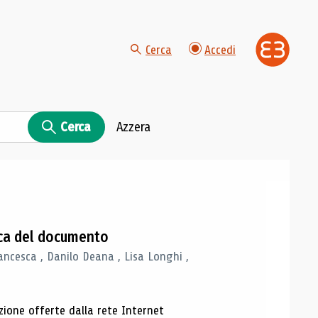
Cerca
Accedi
Cerca
Azzera
gica del documento
ancesca , Danilo Deana , Lisa Longhi ,
azione offerte dalla rete Internet