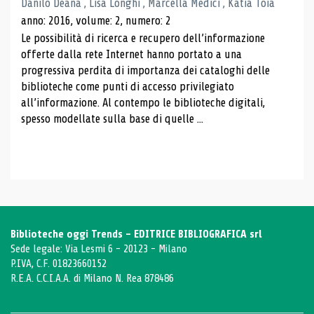
Danilo Deana , Lisa Longhi , Marcella Medici , Katia Toia
anno: 2016, volume: 2, numero: 2
Le possibilità di ricerca e recupero dell’informazione
offerte dalla rete Internet hanno portato a una
progressiva perdita di importanza dei cataloghi delle
biblioteche come punti di accesso privilegiato
all’informazione. Al contempo le biblioteche digitali,
spesso modellate sulla base di quelle ...
Biblioteche oggi Trends - EDITRICE BIBLIOGRAFICA srl
Sede legale: Via Lesmi 6 - 20123 - Milano
P.IVA, C.F. 01823660152
R.E.A. C.C.I.A.A. di Milano N. Rea 878486