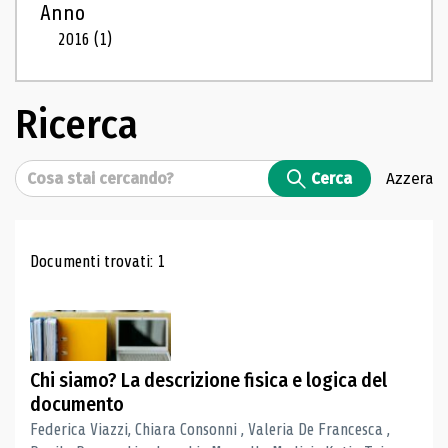
Anno
2016
(1)
Ricerca
Cerca
Cerca
Azzera
Risultati di ricerca
Documenti trovati: 1
Chi siamo? La descrizione fisica e logica del
documento
Federica Viazzi, Chiara Consonni , Valeria De Francesca ,