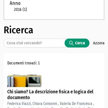
Anno
2016
(1)
Ricerca
Cerca
Cerca
Azzera
Risultati di ricerca
Documenti trovati: 1
Chi siamo? La descrizione fisica e logica del
documento
Federica Viazzi, Chiara Consonni , Valeria De Francesca ,