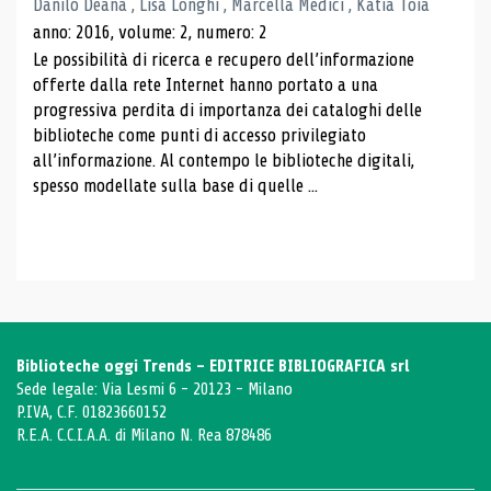
Danilo Deana , Lisa Longhi , Marcella Medici , Katia Toia
anno: 2016, volume: 2, numero: 2
Le possibilità di ricerca e recupero dell’informazione
offerte dalla rete Internet hanno portato a una
progressiva perdita di importanza dei cataloghi delle
biblioteche come punti di accesso privilegiato
all’informazione. Al contempo le biblioteche digitali,
spesso modellate sulla base di quelle ...
Biblioteche oggi Trends - EDITRICE BIBLIOGRAFICA srl
Sede legale: Via Lesmi 6 - 20123 - Milano
P.IVA, C.F. 01823660152
R.E.A. C.C.I.A.A. di Milano N. Rea 878486