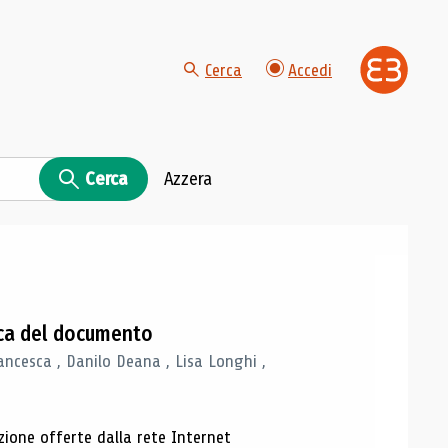
Cerca
Accedi
Cerca
Azzera
gica del documento
ancesca , Danilo Deana , Lisa Longhi ,
azione offerte dalla rete Internet