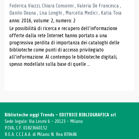
Federica Viazzi, Chiara Consonni , Valeria De Francesca ,
Danilo Deana , Lisa Longhi , Marcella Medici , Katia Toia
anno: 2016, volume: 2, numero: 2
Le possibilità di ricerca e recupero dell’informazione
offerte dalla rete Internet hanno portato a una
progressiva perdita di importanza dei cataloghi delle
biblioteche come punti di accesso privilegiato
all’informazione. Al contempo le biblioteche digitali,
spesso modellate sulla base di quelle ...
Biblioteche oggi Trends - EDITRICE BIBLIOGRAFICA srl
Sede legale: Via Lesmi 6 - 20123 - Milano
P.IVA, C.F. 01823660152
R.E.A. C.C.I.A.A. di Milano N. Rea 878486