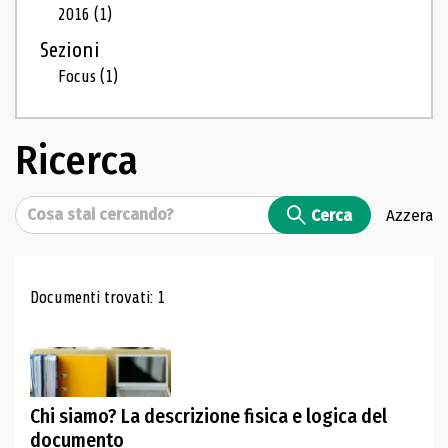
2016
(1)
Sezioni
Focus
(1)
Ricerca
Cerca
Cerca
Azzera
Risultati di ricerca
Documenti trovati: 1
Chi siamo? La descrizione fisica e logica del
documento